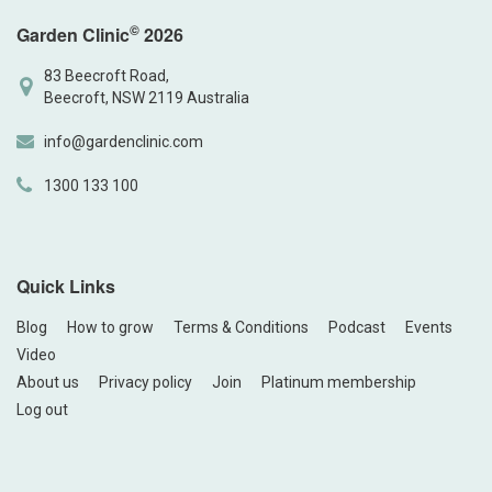
©
Garden Clinic
2026
83 Beecroft Road,
Beecroft, NSW 2119 Australia
info@gardenclinic.com
1300 133 100
Quick Links
Blog
How to grow
Terms & Conditions
Podcast
Events
Video
About us
Privacy policy
Join
Platinum membership
Log out